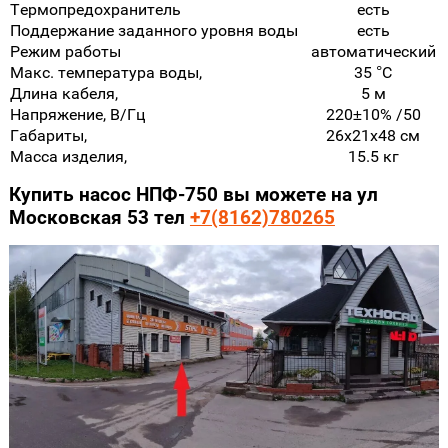
Термопредохранитель
есть
Поддержание заданного уровня воды
есть
Режим работы
ав­то­ма­ти­че­ский
Макс. температура воды,
35 °С
Длина кабеля,
5 м
Напряжение, В/Гц
220±10% /50
Габариты,
26x21x48 см
Масса изделия,
15.5 кг
Купить насос НПФ-750 вы можете на ул
Московская 53 тел
+7(8162)780265