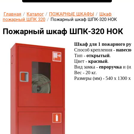
Главная
/
Каталог
/
ПОЖАРНЫЕ ШКАФЫ
/
Шкаф
пожарный ШПК 320
/
Пожарный шкаф ШПК-320 НОК
Пожарный шкаф ШПК-320 НОК
Шкаф для 1 пожарного рука
Способ крепления -
навесно
Тип -
открытый
.
Цвет -
красный
.
Вид замка -
евроручка
и (ил
Вес - 20 кг.
Размеры (мм) - 540 х 1300 х 