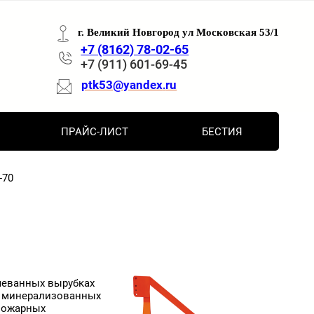
г. Великий Новгород ул Московская 53/1
+7 (8162) 78-02-65
+7 (911) 601-69-45
ptk53@yandex
ru
.
ПРАЙС-ЛИСТ
БЕСТИЯ
-70
чеванных вырубках
ки минерализованных
опожарных