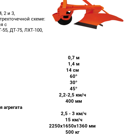
 2 и 3,
трехточечной схеме:
я с
55, ДТ-75, ЛХТ-100,
0,7 м
1,4 м
14 см
60°
30°
45°
2,2-2,5 км/ч
400 мм
я агрегата
2,5 - 3 км/ч
15 км/ч
2250х1650х1360 мм
500 кг