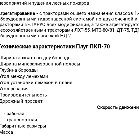
мероприятий и тушения лесных пожаров.
Агрегатирование -
с тракторами общего назначения классов 1.4,
оборудованными гидронавесной системой по двухточечной и 
тракторами БЕЛАРУС всех модификаций, а также агрегатируетс
есохозяйственными тракторами ЛХТ-55, МТЗ-80/81, ДТ-75, ТДТ-
оборудованными навеской НД-2
Технические характеристики Плуг ПКЛ-70
Ширина захвата по дну борозды
Ширина минерализованной полосы
Глубина борозды
Угол между лемехами
Угол установки лемехов в плане
Угол резания
Производительность
Дорожный просвет
Скорость движени
- рабочая
- транспортная
Габаритные размеры
Масса