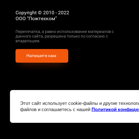
Copyright © 2010 - 2022
ООО "Пожтехком"
Перепечатка, а равно использование материалов с
данного сайта, разрешена только по согласию с
владельцем.
Напишите нам
Создание сайтов
в студии Мегагрупп
Этот сайт использует cookie-файлы и другие технолог
vk
Whats
файлов и соглашаетесь с нашей
Политикой конфиде