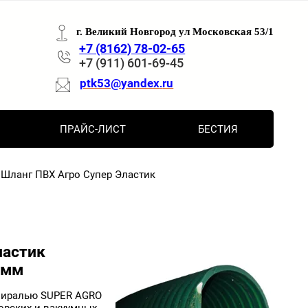
г. Великий Новгород ул Московская 53/1
+7 (8162) 78-02-65
+7 (911) 601-69-45
ptk53@yandex
ru
.
ПРАЙС-ЛИСТ
БЕСТИЯ
Шланг ПВХ Агро Супер Эластик
ластик
7 мм
спиралью SUPER AGRO