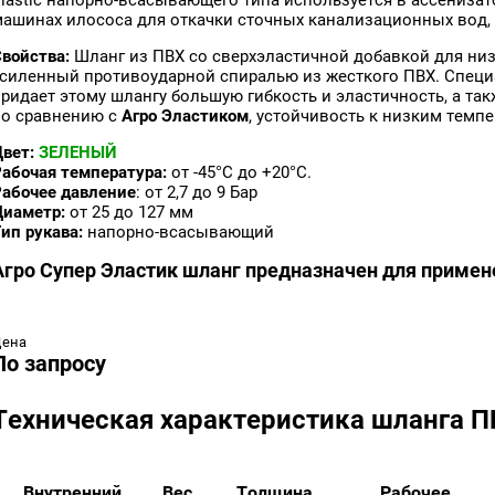
Elastic напорно-всасывающего типа используется в ассенизат
машинах илососа для откачки сточных канализационных вод,
Свойства:
Шланг из ПВХ со сверхэластичной добавкой для низ
усиленный противоударной спиралью из жесткого ПВХ. Спец
придает этому шлангу большую гибкость и эластичность, а та
по сравнению с
Агро Эластиком
, устойчивость к низким темпе
Цвет:
ЗЕЛЕНЫЙ
Рабочая температура:
от -45°С до +20°C.
Рабочее давление
: от 2,7 до 9 Бар
Диаметр:
от 25 до 127 мм
ип рукава:
напорно-всасывающий
Агро Супер Эластик шланг предназначен для примене
Цена
По запросу
Техническая характеристика шланга 
Внутренний
Вес,
Толщина
Рабочее