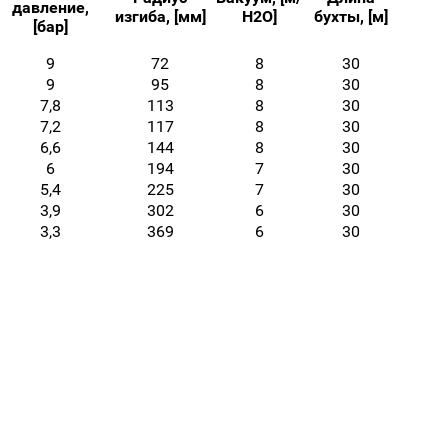
давление,
изгиба, [мм]
Н2О]
бухты, [м]
[бар]
9
72
8
30
9
95
8
30
7,8
113
8
30
7,2
117
8
30
6,6
144
8
30
6
194
7
30
5,4
225
7
30
3,9
302
6
30
3,3
369
6
30