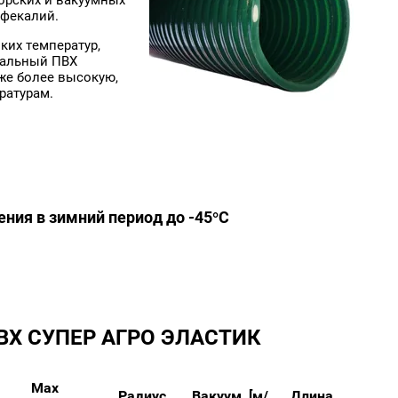
орских и вакуумных
 фекалий.
ких температур,
иальный ПВХ
кже более высокую,
ратурам.
ния в зимний период до -45°C
ПВХ СУПЕР АГРО ЭЛАСТИК
Max
Радиус
Вакуум, [м/
Длина