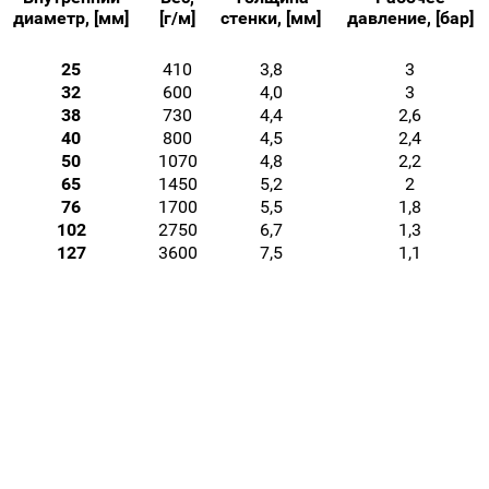
диаметр, [мм]
[г/м]
стенки, [мм]
давление, [бар]
25
410
3,8
3
32
600
4,0
3
38
730
4,4
2,6
40
800
4,5
2,4
50
1070
4,8
2,2
65
1450
5,2
2
76
1700
5,5
1,8
102
2750
6,7
1,3
127
3600
7,5
1,1